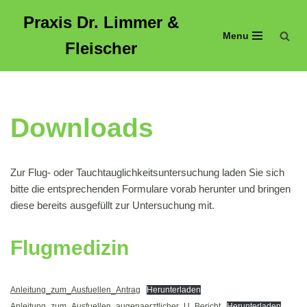
Praxis Dr. Limmer &
Menu
Zum
Fleischer
Inhalt
springen
Downloads
Zur Flug- oder Tauchtauglichkeitsuntersuchung laden Sie sich
bitte die entsprechenden Formulare vorab herunter und bringen
diese bereits ausgefüllt zur Untersuchung mit.
Flugmedizin
Anleitung_zum_Ausfuellen_Antrag
Herunterladen
Anleitung_zum_Ausfuellen_augenaerztlicher_U_Bericht
Herunterladen